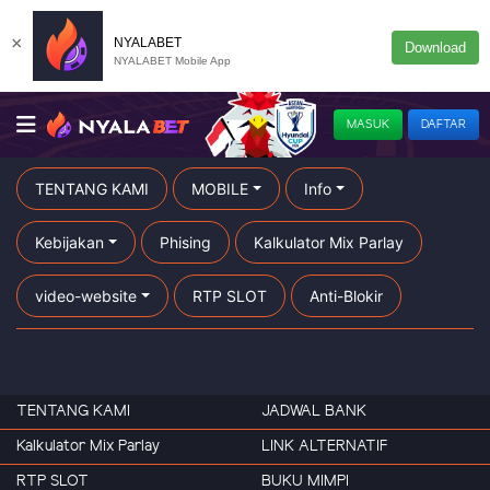
×
NYALABET
Download
NYALABET Mobile App
MASUK
DAFTAR
TENTANG KAMI
MOBILE
Info
Kebijakan
Phising
Kalkulator Mix Parlay
video-website
RTP SLOT
Anti-Blokir
TENTANG KAMI
JADWAL BANK
Kalkulator Mix Parlay
LINK ALTERNATIF
RTP SLOT
BUKU MIMPI